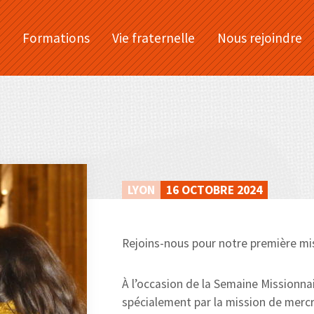
Formations
Vie fraternelle
Nous rejoindre
LYON
16 OCTOBRE 2024
Rejoins-nous pour notre première mis
À l’occasion de la Semaine Missionna
spécialement par la mission de merc