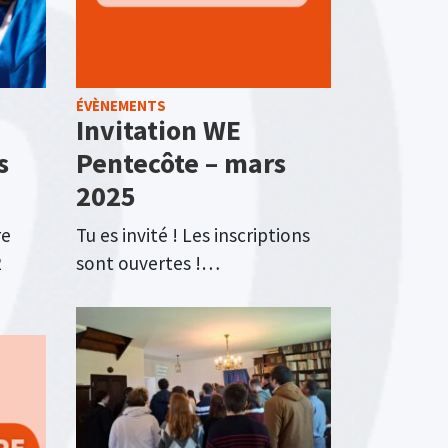
ÉVÈNEMENTS
Invitation WE
s
Pentecôte – mars
2025
re
Tu es invité ! Les inscriptions
2
sont ouvertes !…