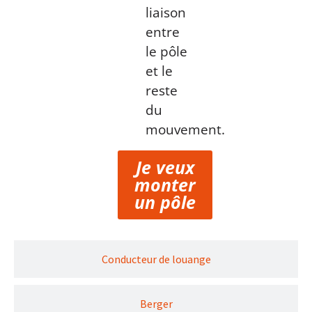
liaison
entre
le pôle
et le
reste
du
mouvement.
Je veux
monter
un pôle
Conducteur de louange
Berger