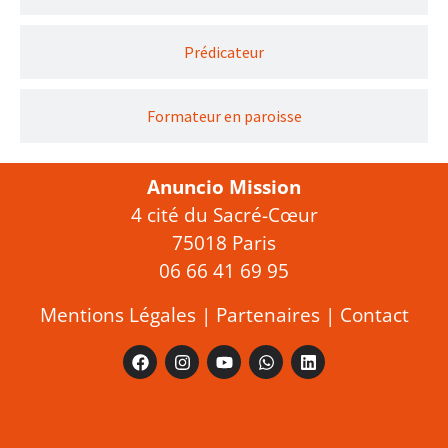
Prédicateur
Formateur en paroisse
Anuncio Mission
4 cité du Sacré-Cœur
75018 Paris
06 66 41 69 95
Mentions Légales
|
Partenaires
|
Contact