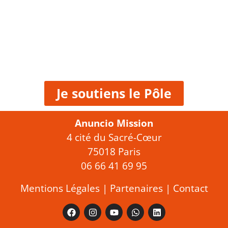
Je soutiens le Pôle
Anuncio Mission
4 cité du Sacré-Cœur
75018 Paris
06 66 41 69 95
Mentions Légales
|
Partenaires
|
Contact