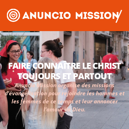
FAIRE CONNAÎTRE LE CHRIST
TOUJOURS ET PARTOUT
Anuncio Mission organise des missions
d’évangélisation pour rejoindre les hommes et
les femmes de ce temps et leur annoncer
l’amour de Dieu.