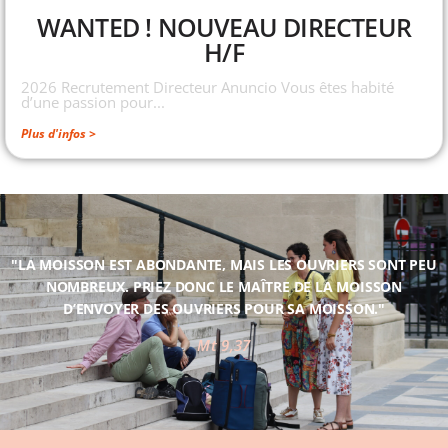
WANTED ! NOUVEAU DIRECTEUR
H/F
2026 Recrutement Directeur Anuncio Vous êtes habité
d’une passion pour...
Plus d'infos >
"LA MOISSON EST ABONDANTE, MAIS LES OUVRIERS SONT PEU
NOMBREUX. PRIEZ DONC LE MAÎTRE DE LA MOISSON
D’ENVOYER DES OUVRIERS POUR SA MOISSON."
Mt 9,37