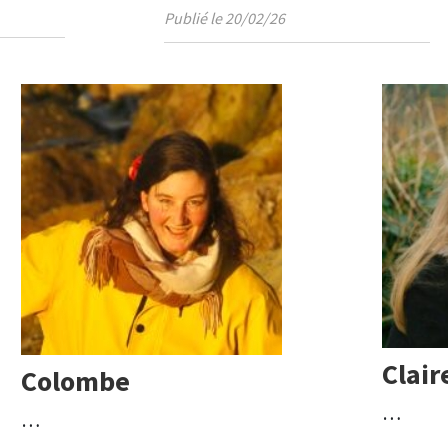
Publié le 20/02/26
Clai
Colombe
…
…