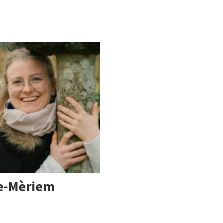
re-Mèriem