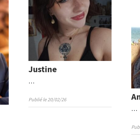
Justine
…
An
Publié le 20/02/26
…
Publ