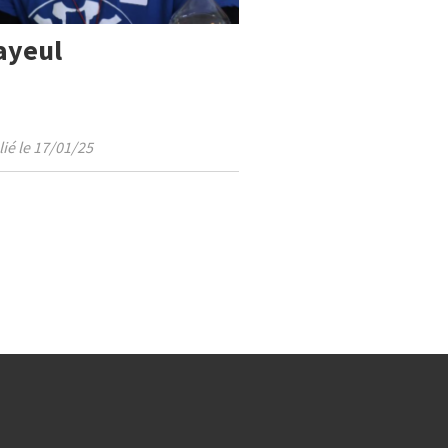
ayeul
ié le 17/01/25