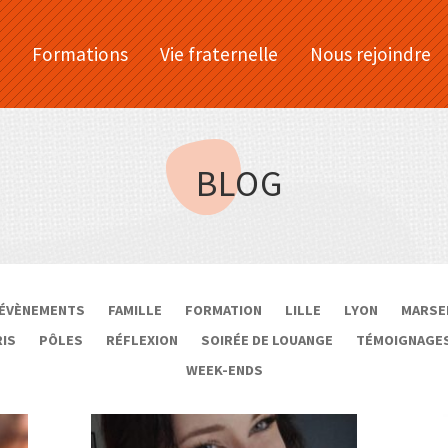
Formations
Vie fraternelle
Nous rejoindre
BLOG
ÉVÈNEMENTS
FAMILLE
FORMATION
LILLE
LYON
MARSE
RIS
PÔLES
RÉFLEXION
SOIRÉE DE LOUANGE
TÉMOIGNAGE
WEEK-ENDS