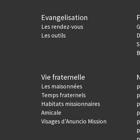
Evangelisation
Les rendez-vous
G
Les outils
D
S
B
Vie fraternelle
N
Les maisonnées
p
Temps fraternels
p
Habitats missionnaires
p
Amicale
p
Visages d’Anuncio Mission
p
p
p