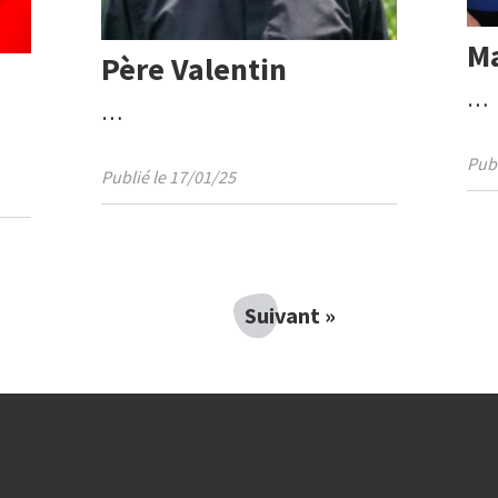
M
Père Valentin
…
…
Publ
Publié le 17/01/25
Suivant »