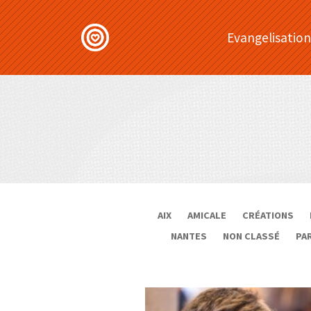
Evangelisation
AIX
AMICALE
CRÉATIONS
NANTES
NON CLASSÉ
PA