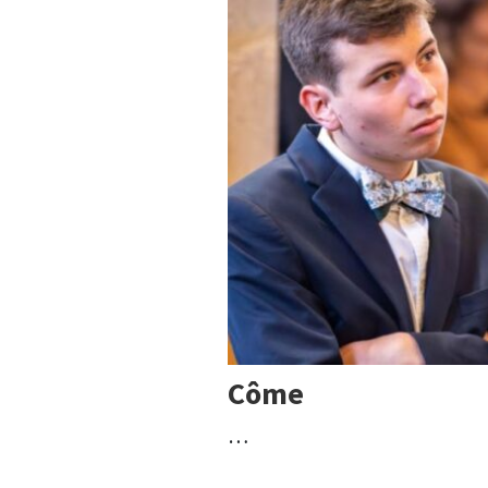
Côme
…