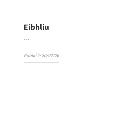
Eibhliu
…
Publié le 20/02/26