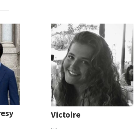
resy
Victoire
…