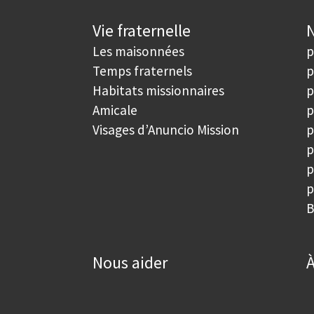
Vie fraternelle
N
Les maisonnées
p
Temps fraternels
p
Habitats missionnaires
p
Amicale
p
Visages d’Anuncio Mission
p
p
p
p
B
Nous aider
À