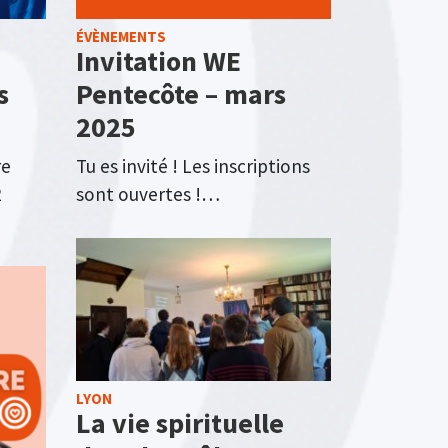
ÉVÈNEMENTS
Invitation WE
s
Pentecôte – mars
2025
re
Tu es invité ! Les inscriptions
2
sont ouvertes !…
LYON
La vie spirituelle