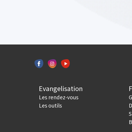
Evangelisation
Les rendez-vous
G
Les outils
D
S
B