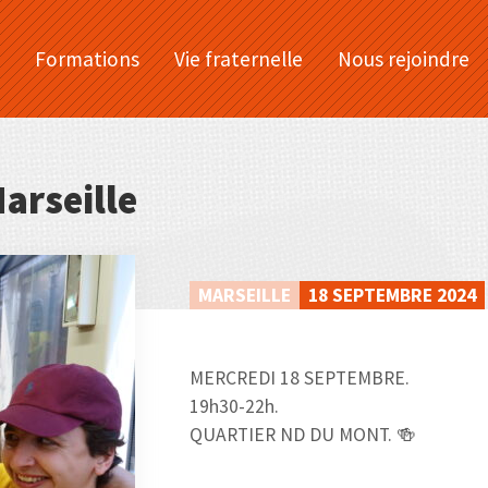
Formations
Vie fraternelle
Nous rejoindre
arseille
MARSEILLE
18 SEPTEMBRE 2024
MERCREDI 18 SEPTEMBRE.
19h30-22h.
QUARTIER ND DU MONT. 🍻