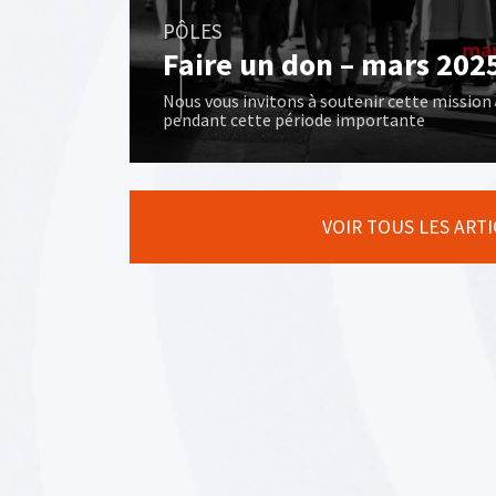
PÔLES
Faire un don – mars 202
Nous vous invitons à soutenir cette mission
pendant cette période importante
VOIR TOUS LES ART