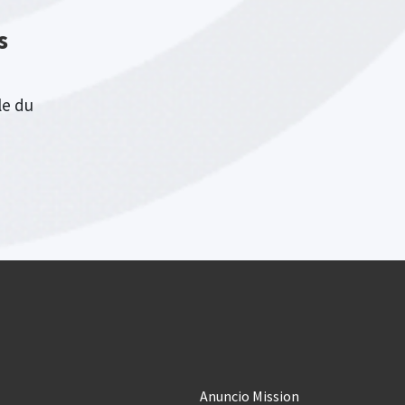
s
le du
Anuncio Mission