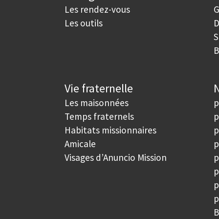
Les rendez-vous
G
Les outils
D
S
B
Vie fraternelle
N
Les maisonnées
p
Temps fraternels
p
Habitats missionnaires
p
Amicale
p
Visages d’Anuncio Mission
p
p
p
p
B