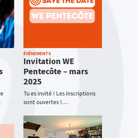
ÉVÈNEMENTS
Invitation WE
s
Pentecôte – mars
2025
re
Tu es invité ! Les inscriptions
2
sont ouvertes !…