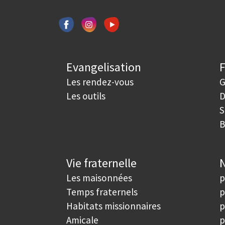
Evangelisation
Les rendez-vous
G
Les outils
D
S
B
Vie fraternelle
N
Les maisonnées
p
Temps fraternels
p
Habitats missionnaires
p
Amicale
p