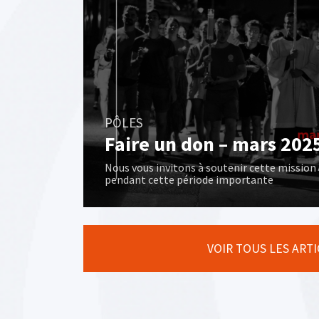
PÔLES
Faire un don – mars 202
Nous vous invitons à soutenir cette mission
pendant cette période importante
VOIR TOUS LES ART