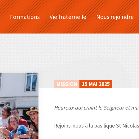
Formations
Vie fraternelle
Nous rejoindre
MISSION
15 MAI 2025
Heureux qui craint le Seigneur et mar
Rejoins-nous à la basilique St Nicolas