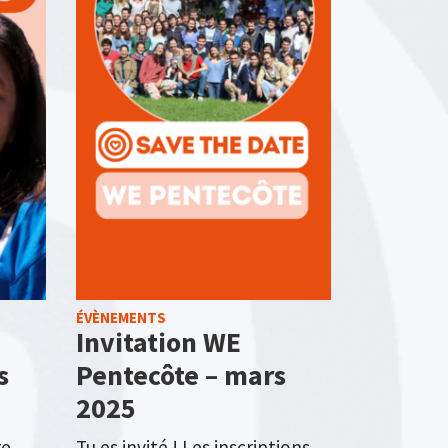
ÉVÈNEMENTS
Invitation WE
s
Pentecôte – mars
2025
re
Tu es invité ! Les inscriptions