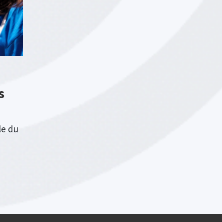
s
le du