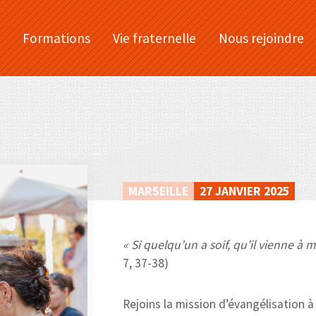
Formations
Vie fraternelle
Nous rejoindre
MARSEILLE
27 JANVIER 2025
« Si quelqu’un a soif, qu’il vienne à mo
7, 37-38)
Rejoins la mission d’évangélisation à