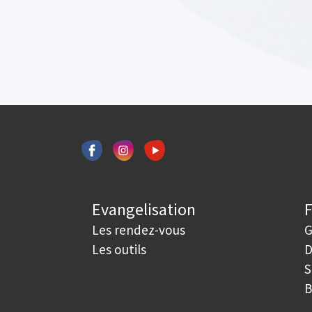
Evangelisation
Les rendez-vous
G
Les outils
D
S
B