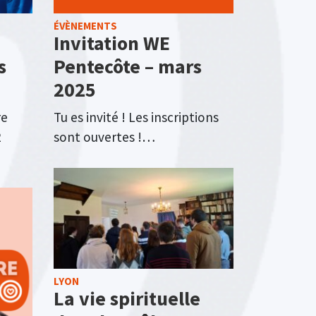
ÉVÈNEMENTS
Invitation WE
s
Pentecôte – mars
2025
re
Tu es invité ! Les inscriptions
2
sont ouvertes !…
LYON
La vie spirituelle