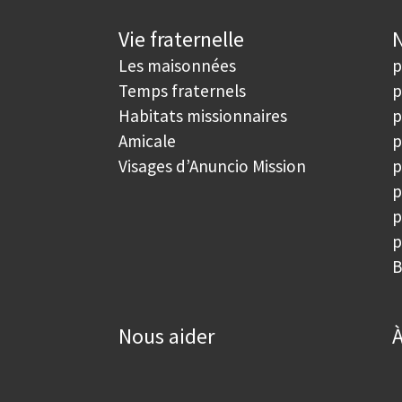
Vie fraternelle
N
Les maisonnées
p
Temps fraternels
p
Habitats missionnaires
p
Amicale
p
Visages d’Anuncio Mission
p
p
p
p
B
Nous aider
À