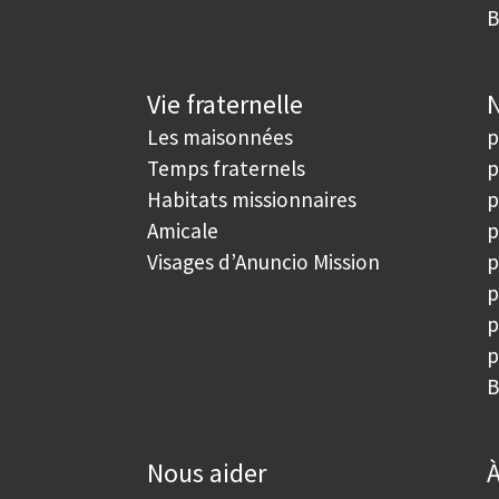
B
Vie fraternelle
N
Les maisonnées
p
Temps fraternels
p
Habitats missionnaires
p
Amicale
p
Visages d’Anuncio Mission
p
p
p
p
B
Nous aider
À