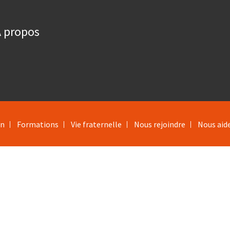
 propos
on
Formations
Vie fraternelle
Nous rejoindre
Nous aid