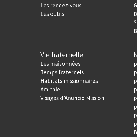
Les rendez-vous
G
Les outils
D
S
B
Vie fraternelle
N
Les maisonnées
p
Temps fraternels
p
Habitats missionnaires
p
Amicale
p
Visages d’Anuncio Mission
p
p
p
p
B