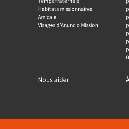
Temps fraternels
p
Habitats missionnaires
p
Amicale
p
Visages d’Anuncio Mission
p
p
p
p
B
Nous aider
À