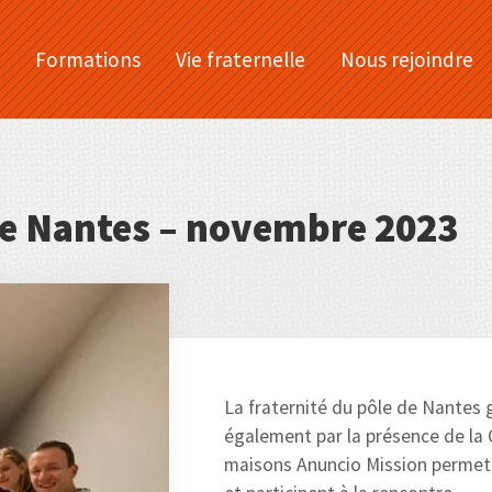
Formations
Vie fraternelle
Nous rejoindre
 de Nantes – novembre 2023
La fraternité du pôle de Nantes g
également par la présence de la 
maisons Anuncio Mission permette