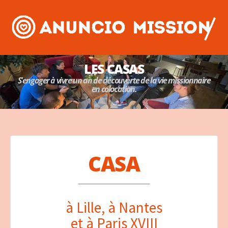
LES CASAS
S'engager à vivre un an de découverte de la vie missionnaire
en colocation.
CASA
à Lille, à Nantes
et à Paris XVIII