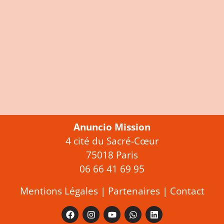
Anuncio Mission
4 cité du Sacré-Cœur
75018 Paris
06 66 41 69 95
Mentions Légales
|
Partenaires
|
Contact