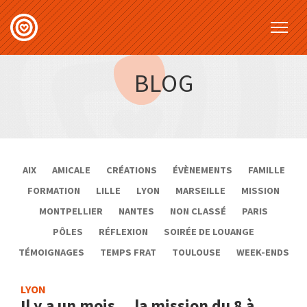
BLOG
AIX
AMICALE
CRÉATIONS
ÉVÈNEMENTS
FAMILLE
FORMATION
LILLE
LYON
MARSEILLE
MISSION
MONTPELLIER
NANTES
NON CLASSÉ
PARIS
PÔLES
RÉFLEXION
SOIRÉE DE LOUANGE
TÉMOIGNAGES
TEMPS FRAT
TOULOUSE
WEEK-ENDS
LYON
Il y a un mois… la mission du 8 à